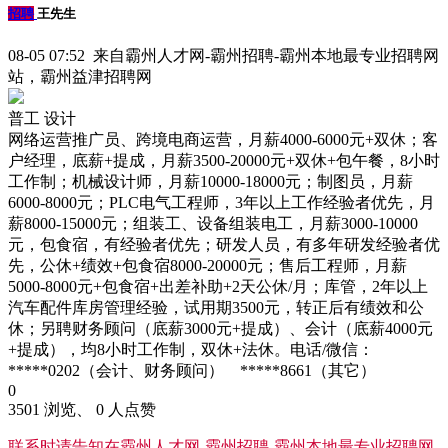
招聘
王先生
08-05 07:52 来自霸州人才网-霸州招聘-霸州本地最专业招聘网
站，霸州益津招聘网
普工
设计
网络运营推广员、跨境电商运营，月薪4000-6000元+双休；客
户经理，底薪+提成，月薪3500-20000元+双休+包午餐，8小时
工作制；机械设计师，月薪10000-18000元；制图员，月薪
6000-8000元；PLC电气工程师，3年以上工作经验者优先，月
薪8000-15000元；组装工、设备组装电工，月薪3000-10000
元，包食宿，有经验者优先；研发人员，有多年研发经验者优
先，公休+绩效+包食宿8000-20000元；售后工程师，月薪
5000-8000元+包食宿+出差补助+2天公休/月；库管，2年以上
汽车配件库房管理经验，试用期3500元，转正后有绩效和公
休；另聘财务顾问（底薪3000元+提成）、会计（底薪4000元
+提成），均8小时工作制，双休+法休。电话/微信：
*****0202（会计、财务顾问） *****8661（其它）
0
3501 浏览、 0 人点赞
联系时请告知在
霸州人才网-霸州招聘-霸州本地最专业招聘网