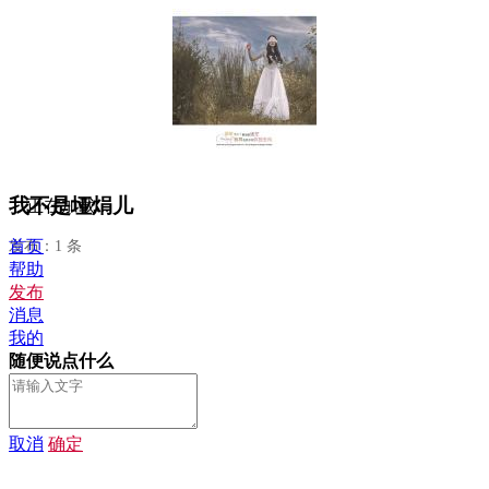
我不是垭焆儿
正在加载...
首页
发布：1 条
帮助
发布
消息
我的
随便说点什么
取消
确定