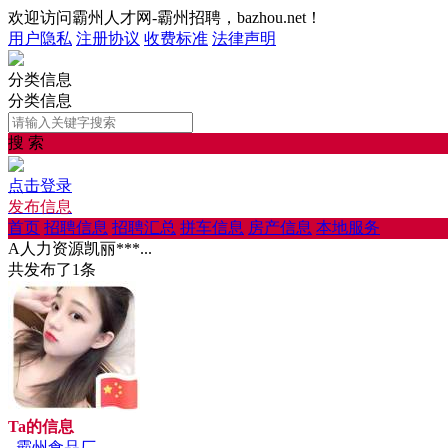
欢迎访问霸州人才网-霸州招聘，bazhou.net！
用户隐私
注册协议
收费标准
法律声明
分类信息
分类信息
搜 索
点击登录
发布信息
首页
招聘信息
招聘汇总
拼车信息
房产信息
本地服务
A人力资源凯丽***...
共发布了
1
条
Ta的信息
. 霸州食品厂