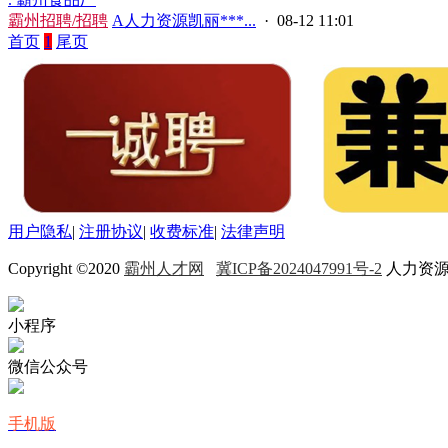
霸州招聘/招聘
A人力资源凯丽***...
· 08-12 11:01
首页
1
尾页
用户隐私
|
注册协议
|
收费标准
|
法律声明
Copyright ©2020
霸州人才网
冀ICP备2024047991号-2
人力资源许
小程序
微信公众号
手机版